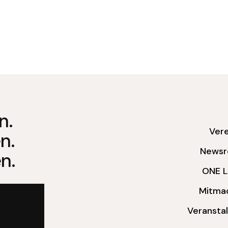
n.
Vere
n.
News
n.
ONE 
Mitma
Veransta