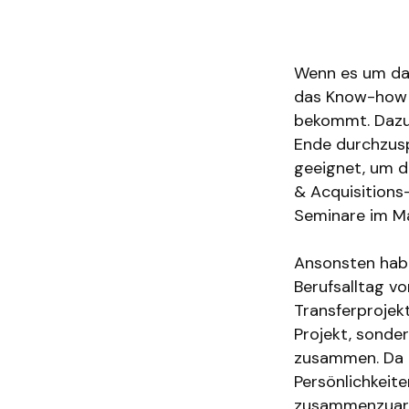
Was, von dem w
heute dabei, d
Wenn es um das
das Know-how 
bekommt. Dazu 
Ende durchzusp
geeignet, um da
& Acquisitions
Seminare im M
Ansonsten habe
Berufsalltag v
Transferprojekt
Projekt, sonde
zusammen. Da h
Persönlichkeit
zusammenzuarbe