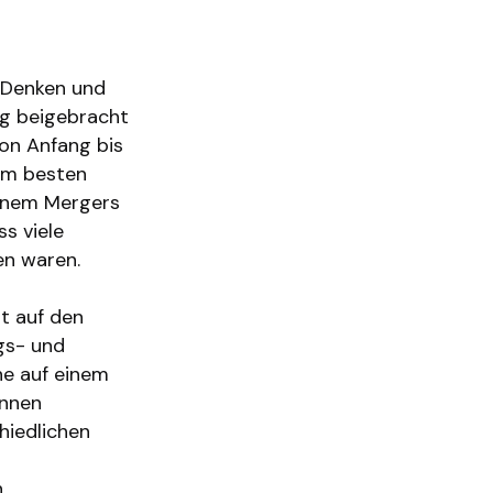
lft dir noch
e Denken und
g beigebracht
on Anfang bis
 am besten
 einem Mergers
s viele
n waren.
t auf den
gs- und
ine auf einem
innen
hiedlichen
.