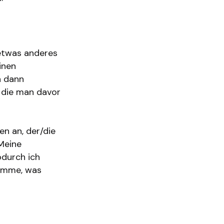
t und dir die
etwas anderes
inen
n dann
, die man davor
en an, der/die
 Meine
odurch ich
komme, was