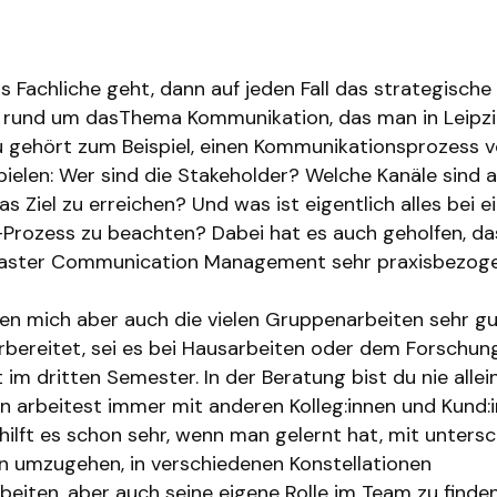
as du in deinem Studium in Leipzig gelernt hast, hi
eine Arbeit zu bewältigen?
 Fachliche geht, dann auf jeden Fall das strategisch
rund um dasThema Kommunikation, das man in Leipzi
gehört zum Beispiel, einen Kommunikationsprozess v
ielen: Wer sind die Stakeholder? Welche Kanäle sind
s Ziel zu erreichen? Und was ist eigentlich alles bei
-Prozess zu beachten? Dabei hat es auch geholfen, das
aster Communication Management sehr praxisbezoge
n mich aber auch die vielen Gruppenarbeiten sehr gu
orbereitet, sei es bei Hausarbeiten oder dem Forschun
 im dritten Semester. In der Beratung bist du nie alle
rn arbeitest immer mit anderen Kolleg:innen und Kund:
ilft es schon sehr, wenn man gelernt hat, mit untersc
en umzugehen, in verschiedenen Konstellationen
iten, aber auch seine eigene Rolle im Team zu finden