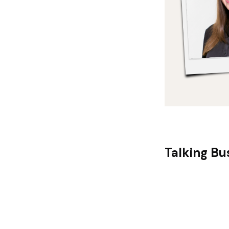
Talking Bu
Du arbeitest 
Brunswick. Wä
Praktika und 
gemacht. Warum
Beratung ent