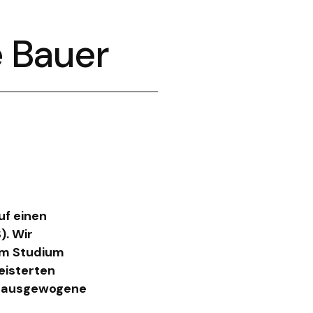
e Bauer
uf einen
). Wir
em Studium
eisterten
ne ausgewogene