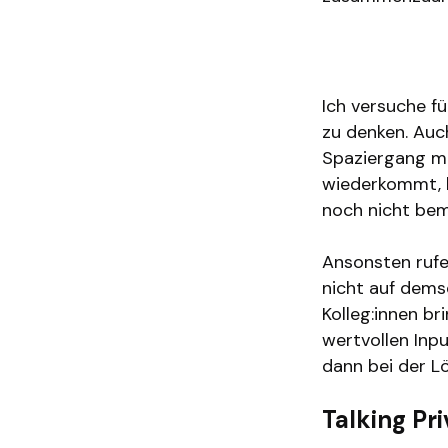
Was machst du
Inspiration feh
Ich versuche f
zu denken. Auc
Spaziergang ma
wiederkommt, ha
noch nicht bem
Ansonsten rufe 
nicht auf dems
Kolleg:innen br
wertvollen Inp
dann bei der Lö
Talking Pr