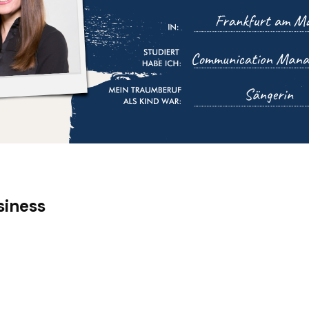
siness
nun seit fast einem Jahr in der Kommunikationsbera
hrend deines Bachelor- und Masterstudiums hast
Werkstudent:innen-Jobs in verschiedenen Untern
 hast du dich letztendlich für den Berufseinstieg 
schieden?