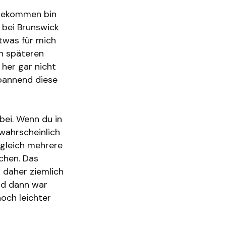
 gekommen bin
m bei Brunswick
etwas für mich
en späteren
her gar nicht
spannend diese
abei. Wenn du in
wahrscheinlich
 gleich mehrere
chen. Das
 daher ziemlich
nd dann war
och leichter