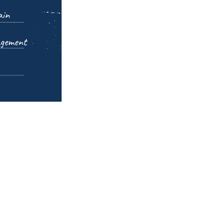
tung bei
 du aber auch
ehmen
bei einer