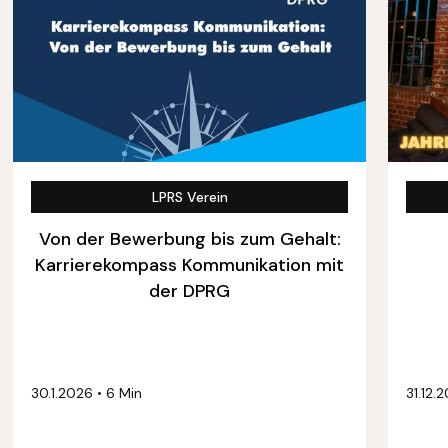
LPRS Verein
Von der Bewerbung bis zum Gehalt:
Karrierekompass Kommunikation mit
der DPRG
30.1.2026
•
6 Min
31.12.