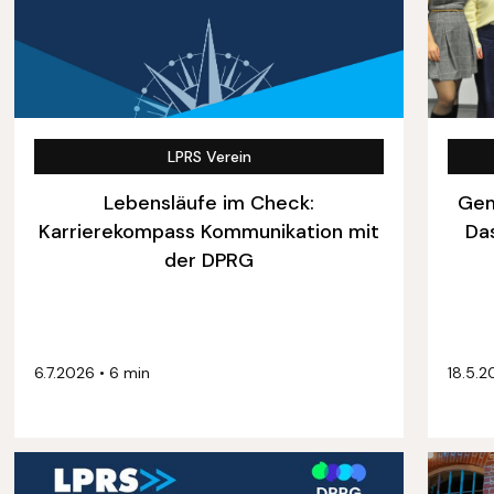
LPRS Verein
Lebensläufe im Check:
Gem
Karrierekompass Kommunikation mit
Da
der DPRG
6.7.2026
•
6 min
18.5.