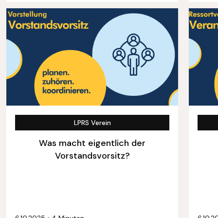
LPRS Verein
Was macht eigentlich der
Vorstandsvorsitz?
6.10.2025
•
4 Minuten
6.10.2