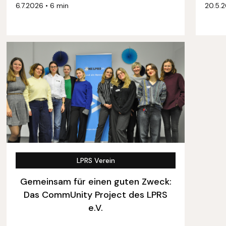
6.7.2026
•
6 min
20.5.
LPRS Verein
Gemeinsam für einen guten Zweck:
Das CommUnity Project des LPRS
e.V.