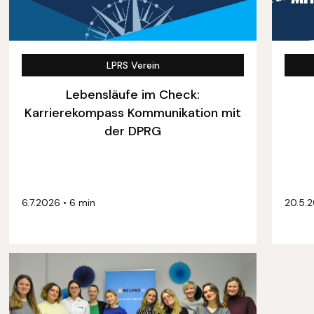
LPRS Verein
Lebensläufe im Check:
Karrierekompass Kommunikation mit
der DPRG
6.7.2026
•
6 min
20.5.