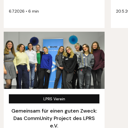
6.7.2026
•
6 min
20.5.
LPRS Verein
Gemeinsam für einen guten Zweck:
Das CommUnity Project des LPRS
e.V.