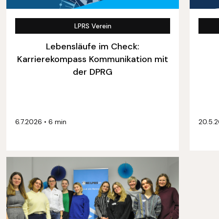
LPRS Verein
Lebensläufe im Check:
Karrierekompass Kommunikation mit
der DPRG
6.7.2026
•
6 min
20.5.